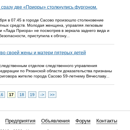
 сразу две «Приоры» столкнулись фургоном.
бря в 07.45 в городе Сасово произошло столкновение
ртных средств. Молодая женщина, управляя легковым
 «Лада Приора» не посмотрев в зеркала заднего вида и
езопасности, приступила к обгону...
во своей жены и матери пятерых детей
ледственным отделом следственного управления
едерации по Рязанской области доказательства признаны
иговора жителю города Сасово 59-летнему Вячеславу...
16
17
18
19
->
>>
Предприятия
Объявления
Форум
Контакты