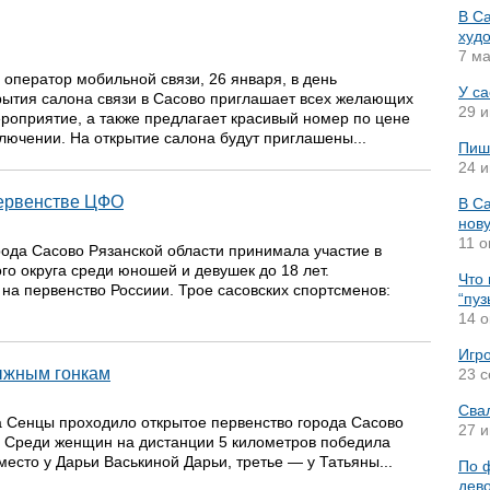
В С
худ
7 ма
 оператор мобильной связи, 26 января, в день
У са
ытия салона связи в Сасово приглашает всех желающих
29 и
роприятие, а также предлагает красивый номер по цене
лючении. На открытие салона будут приглашены...
Пиш
24 и
первенстве ЦФО
В Са
нов
11 о
рода Сасово Рязанской области принимала участие в
о округа среди юношей и девушек до 18 лет.
Что 
а первенство Россиии. Трое сасовских спортсменов:
“пу
14 о
Игр
ыжным гонкам
23 с
Сва
а Сенцы проходило открытое первенство города Сасово
27 и
. Среди женщин на дистанции 5 километров победила
есто у Дарьи Васькиной Дарьи, третье — у Татьяны...
По ф
дев