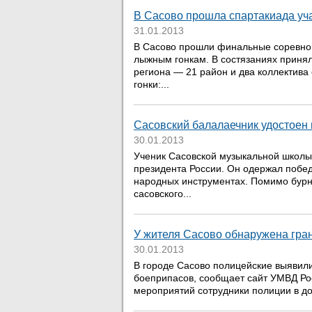
В Сасово прошла спартакиада уч
31.01.2013
В Сасово прошли финальные соревнов
лыжным гонкам. В состязаниях приня
региона — 21 район и два коллектива
гонки:...
Сасовский балалаечник удостоен
30.01.2013
Ученик Сасовской музыкальной школы
президента России. Он одержал побед
народных инструментах. Помимо бурны
сасовского...
У жителя Сасово обнаружена гра
30.01.2013
В городе Сасово полицейские выявили
боеприпасов, сообщает сайт УМВД Рос
мероприятий сотрудники полиции в до