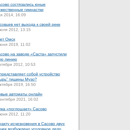
асово состязались юные
ожественные гимнастки
я 2014, 16:09
совцев нет выхода к своей реке
юля 2012, 13:15
ет Омск
юня 2019, 11:02
сово на заводе «Саста» запустили
ую линию
ктября 2012, 10:53
представляет собой устройство
зырь” тишины Музо?
ктября 2019, 16:50
овые автоматы онлайн
ентября 2021, 16:02
лка «поглощает» Сасово
юня 2012, 11:20
акту исчезновения в Сасово двух
очек возбуждено уголовное дело