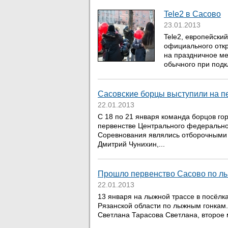
Tele2 в Сасово
23.01.2013
Tele2, европейский
официального откр
на праздничное ме
обычного при подк
Сасовские борцы выступили на 
22.01.2013
С 18 по 21 января команда борцов го
первенстве Центрального федеральног
Соревнования являлись отборочными н
Дмитрий Чунихин,...
Прошло первенство Сасово по л
22.01.2013
13 января на лыжной трассе в посёлк
Рязанской области по лыжным гонкам
Светлана Тарасова Светлана, второе м