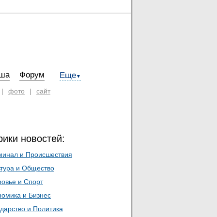
ша
Форум
Еще
▼
|
фото
|
сайт
рики новостей:
минал и Происшествия
ьтура и Общество
ровье и Спорт
номика и Бизнес
дарство и Политика