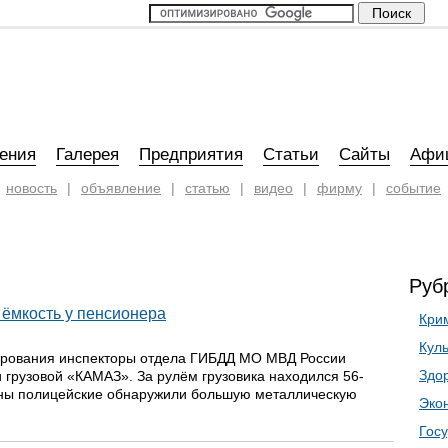
ения
Галерея
Предприятия
Статьи
Сайты
Афи
новость
|
объявление
|
статью
|
видео
|
фирму
|
событие
Руб
 ёмкость у пенсионера
Кри
Кул
лирования инспекторы отдела ГИБДД МО МВД России
Здо
 грузовой «КАМАЗ». За рулём грузовика находился 56-
ины полицейские обнаружили большую металлическую
Эко
Госу