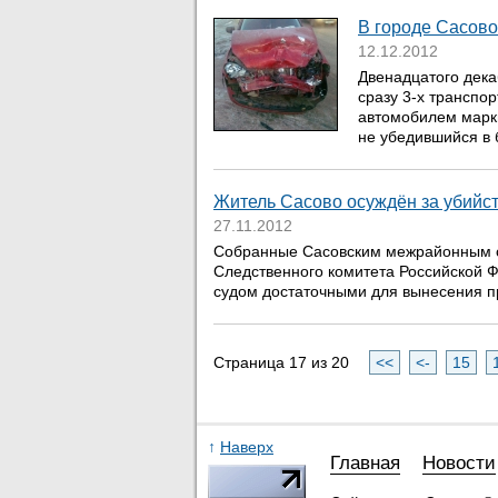
В городе Сасово
12.12.2012
Двенадцатого дека
сразу 3-х транспо
автомобилем марки
не убедившийся в б
Житель Сасово осуждён за убийст
27.11.2012
Собранные Сасовским межрайонным с
Следственного комитета Российской Ф
судом достаточными для вынесения пр
Страница 17 из 20
<<
<-
15
↑
Наверх
Главная
Новости