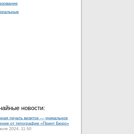
азование
еральные
чайные новости:
чная печать визиток — уникальное
ение от типографии «Принт Бюро»
юля 2024, 11:50