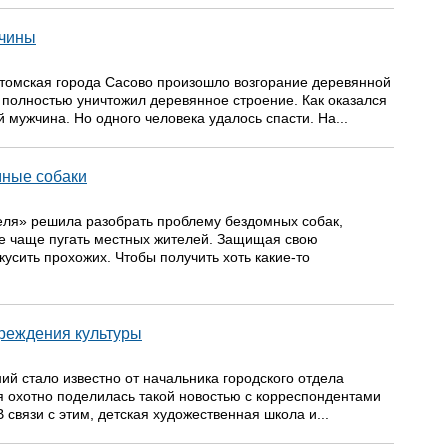
жчины
атомская города Сасово произошло возгорание деревянной
ь полностью уничтожил деревянное строение. Как оказался
й мужчина. Но одного человека удалось спасти. На...
мные собаки
еля» решила разобрать проблему бездомных собак,
се чаще пугать местных жителей. Защищая свою
кусить прохожих. Чтобы получить хоть какие-то
чреждения культуры
ий стало известно от начальника городского отдела
я охотно поделилась такой новостью с корреспондентами
 связи с этим, детская художественная школа и...