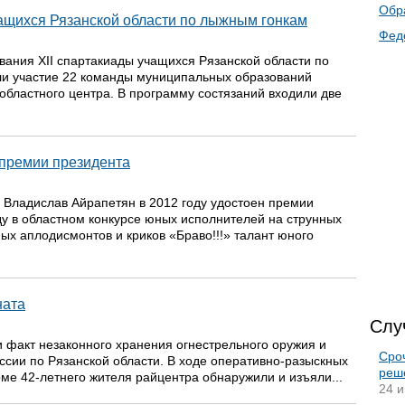
Обр
ащихся Рязанской области по лыжным гонкам
Фед
ания ХII спартакиады учащихся Рязанской области по
ли участие 22 команды муниципальных образований
 областного центра. В программу состязаний входили две
 премии президента
 Владислав Айрапетян в 2012 году удостоен премии
у в областном конкурсе юных исполнителей на струнных
х аплодисмонтов и криков «Браво!!!» талант юного
ната
Слу
 факт незаконного хранения огнестрельного оружия и
Сро
сии по Рязанской области. В ходе оперативно-разыскных
реш
ме 42-летнего жителя райцентра обнаружили и изъяли...
24 и