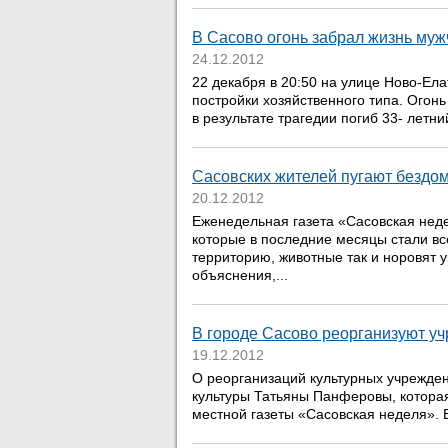
В Сасово огонь забрал жизнь му
24.12.2012
22 декабря в 20:50 на улице Ново-Ел
постройки хозяйственного типа. Огон
в результате трагедии погиб 33- летни
Сасовских жителей пугают бездо
20.12.2012
Еженедельная газета «Сасовская нед
которые в последние месяцы стали в
территорию, животные так и норовят у
объяснения,...
В городе Сасово реорганизуют у
19.12.2012
О реорганизаций культурных учрежден
культуры Татьяны Панферовы, котора
местной газеты «Сасовская неделя». В