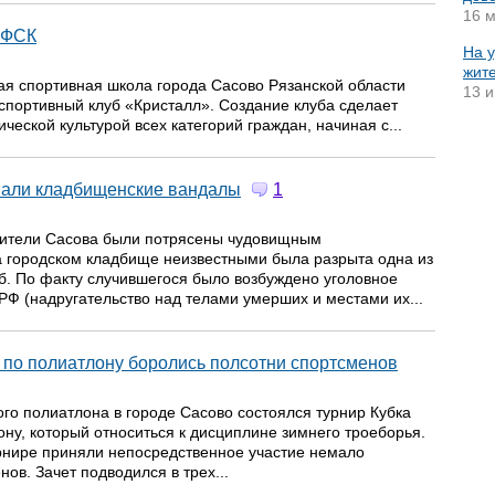
16 м
 ФСК
На 
жит
ая спортивная школа города Сасово Рязанской области
13 и
спортивный клуб «Кристалл». Создание клуба сделает
еской культурой всех категорий граждан, начиная с...
вали кладбищенские вандалы
1
жители Сасова были потрясены чудовищным
 городском кладбище неизвестными была разрыта одна из
об. По факту случившегося было возбуждено уголовное
 РФ (надругательство над телами умерших и местами их...
 по полиатлону боролись полсотни спортсменов
ого полиатлона в городе Сасово состоялся турнир Кубка
ону, который относиться к дисциплине зимнего троеборья.
урнире приняли непосредственное участие немало
ов. Зачет подводился в трех...