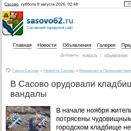
Сасово
,
суббота 8 августа 2026, 02:48
Главная
Новости
Объявления
Галерея
Пре
Добавить:
новость
|
объявление
Город Сасово
»
Новости Сасово
»
Криминал и Происшестви
В Сасово орудовали кладби
вандалы
В начале ноября жител
потрясены чудовищным
городском кладбище н