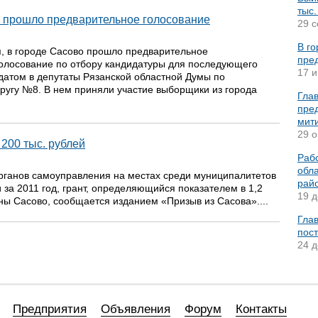
тыс.
о прошло предварительное голосование
29 с
В г
я, в городе Сасово прошло предварительное
пре
олосование по отбору кандидатуры для последующего
17 и
атом в депутаты Рязанской областной Думы по
ругу №8. В нем приняли участие выборщики из города
Гла
пред
мит
29 о
200 тыс. рублей
Раб
обла
органов самоуправления на местах среди муниципалитетов
рай
и за 2011 год, грант, определяющийся показателем в 1,2
19 д
ны Сасово, сообщается изданием «Призыв из Сасова»....
Гла
пост
24 д
Предприятия
Объявления
Форум
Контакты