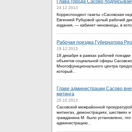
Глава города Сасово подписывает
24.12.2013
Корреспондент газеты «Сасовская нед
Евгенией Рубцовой целый рабочий ден
издания, — кабинет чиновницы, в кото
Рабочая поездка Губернатора Ряз
19.12.2013
18 декабря в рамках рабочей поездки
объектов социальной сферы Сасовског
Многофункционального центра предос
который...
Главе администрации Сасово вне
митинга
29.10.2013
Сасовской межрайонной прокуратурой
митингах, демонстрациях, шествиях и
гражданина М. было установлено, что
администрацию...