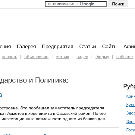
ения
Галерея
Предприятия
Статьи
Сайты
Афи
новость
|
объявление
|
статью
|
видео
|
фирму
|
событие
ударство и Политика:
Руб
а
Кри
Кул
достроена. Это пообещал заместитель председателя
Здо
ат Ахметов в ходе визита в Сасовский район. По его
 инвестиционные возможности одного из банков для...
Эко
Госу