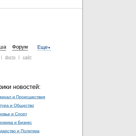
ша
Форум
Еще
▼
|
фото
|
сайт
рики новостей:
минал и Происшествия
ьтура и Общество
ровье и Спорт
номика и Бизнес
дарство и Политика