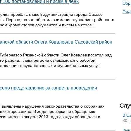
 100 постановлений и писем в день
Обр
Фед
еля» провёл с главой администрации города Сасово
ь. Первое, на что обратил внимание журналист районного
ром кроме стопок документов и писем на столе...
анской области Олега Ковалева в Сасовский район
 Губернатор Рязанской области Олег Ковалев посетил ряд
о района. Глава региона ознакомился с работой
тавления государственных и муниципальных услуг,
сено представление за запрет в проведении
Слу
 выявлены нарушения законодательства о собраниях,
 пикетированиях. В ходе проверки по обращению
В Са
 заявитель в августе 2013 года дважды обращался в
30 я
Выи