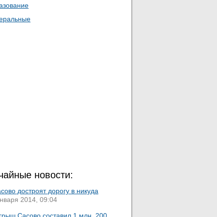
азование
еральные
чайные новости:
сово достроят дорогу в никуда
нваря 2014, 09:04
грыш Сасово составил 1 млн. 200