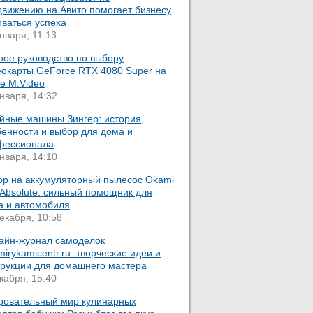
движению на Авито помогает бизнесу
иваться успеха
нваря, 11:13
ное руководство по выбору
еокарты GeForce RTX 4080 Super на
е M.Video
нваря, 14:32
йные машины Зингер: история,
бенности и выбор для дома и
фессионала
нваря, 14:10
ор на аккумуляторный пылесос Okami
 Absolute: сильный помощник для
а и автомобиля
екабря, 10:58
айн-журнал самоделок
mirykamicentr.ru: творческие идеи и
трукции для домашнего мастера
кабря, 15:40
ровательный мир кулинарных