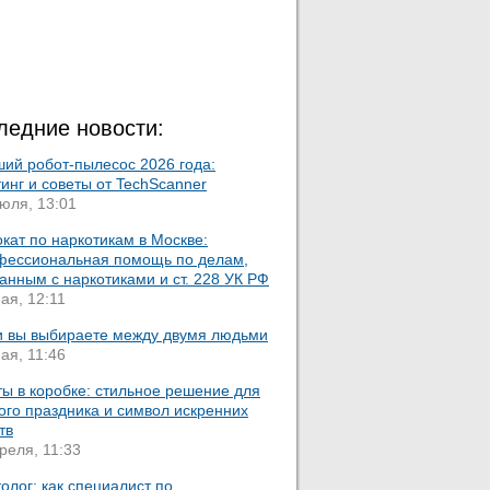
ледние новости:
ший робот-пылесос 2026 года:
инг и советы от TechScanner
юля, 13:01
кат по наркотикам в Москве:
фессиональная помощь по делам,
анным с наркотиками и ст. 228 УК РФ
ая, 12:11
и вы выбираете между двумя людьми
ая, 11:46
ы в коробке: стильное решение для
ого праздника и символ искренних
тв
реля, 11:33
олог: как специалист по