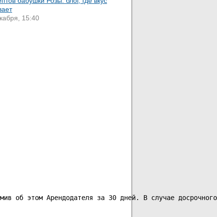
птов бабушки Розы: блог, где вкус
вает
кабря, 15:40