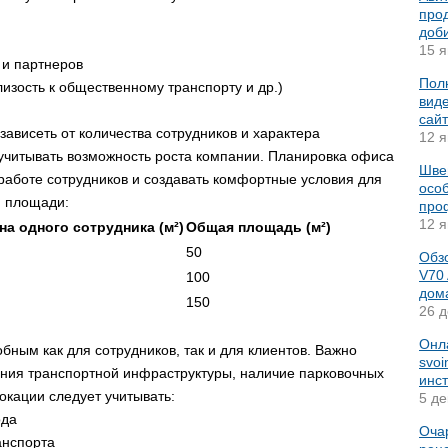
про
доб
15 я
 и партнеров
Пол
изость к общественному транспорту и др.)
вид
сайт
висеть от количества сотрудников и характера
12 я
учитывать возможность роста компании. Планировка офиса
Шве
работе сотрудников и создавать комфортные условия для
осо
й площади:
про
12 я
а одного сотрудника (м²)
Общая площадь (м²)
50
Обз
V70
100
дом
150
26 д
Онл
ным как для сотрудников, так и для клиентов. Важно
svoi
рения транспортной инфраструктуры, наличие парковочных
инс
окации следует учитывать:
5 де
ода
Оча
анспорта