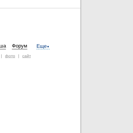
ша
Форум
Еще
▼
|
фото
|
сайт