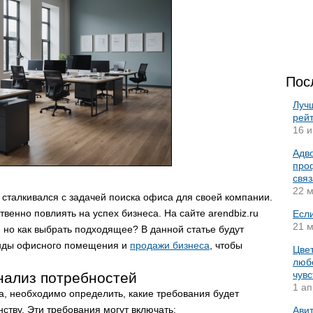
Пос
Луч
рейт
16 и
Адво
про
связ
22 м
сталкивался с задачей поиска офиса для своей компании.
венно повлиять на успех бизнеса. На сайте arendbiz.ru
Есл
21 м
но как выбрать подходящее? В данной статье будут
нды офисного помещения и
продажи бизнеса
, чтобы
Цвет
люб
чувс
нализ потребностей
1 ап
а, необходимо определить, какие требования будет
ству. Эти требования могут включать:
Авит