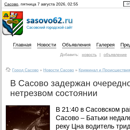
Сасово
,
пятница 7 августа 2026, 02:55
Главная
Новости
Объявления
Галерея
Пре
Добавить:
новость
|
объявление
Город Сасово
»
Новости Сасово
»
Криминал и Происшестви
В Сасово задержан очередно
нетрезвом состоянии
В 21:40 в Сасовском ра
Сасово – Батьки недал
реку Цна водитель трид