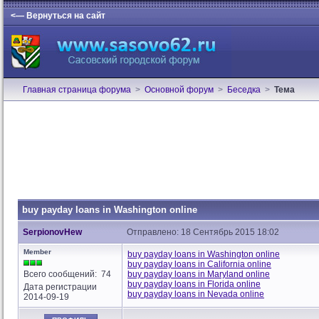
<— Вернуться на сайт
Главная страница форума
>
Основной форум
>
Беседка
>
Тема
buy payday loans in Washington online
SerpionovHew
Отправлено: 18 Сентябрь 2015 18:02
Member
buy payday loans in Washington online
buy payday loans in California online
Всего сообщений: 74
buy payday loans in Maryland online
buy payday loans in Florida online
Дата регистрации
buy payday loans in Nevada online
2014-09-19