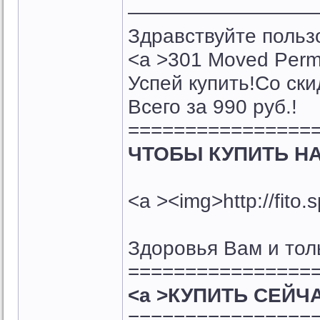
—————————
Здравствуйте поль
<a >301 Moved Perma
Успей купить!Со ск
Всего за 990 руб.!
================
ЧТОБЫ КУПИТЬ Н
<a ><img>http://fito.
Здоровья Вам и тол
================
<a >КУПИТЬ СЕЙЧА
================